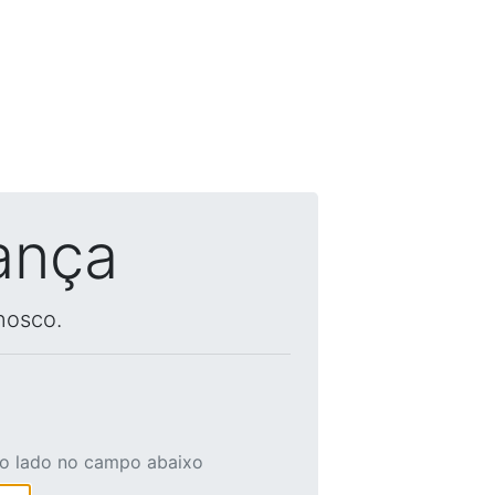
ança
nosco.
ao lado no campo abaixo