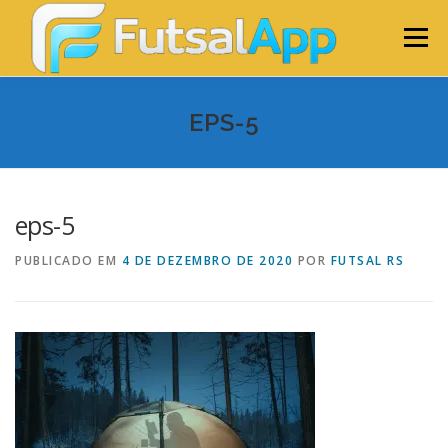
Pular
para
Menu
o
conteúdo
HOME
O APP
QUANTO CUSTA?
LOGIN
EPS-5
eps-5
PUBLICADO EM
4 DE DEZEMBRO DE 2020
POR
FUTSAL RS