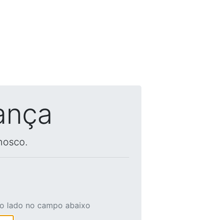
ança
nosco.
ao lado no campo abaixo